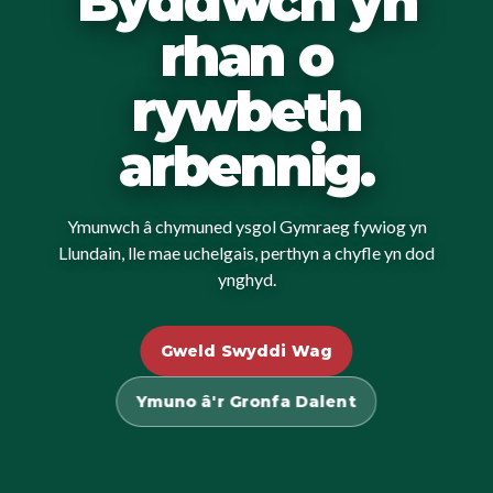
Byddwch yn
rhan o
rywbeth
arbennig.
Ymunwch â chymuned ysgol Gymraeg fywiog yn
Llundain, lle mae uchelgais, perthyn a chyfle yn dod
ynghyd.
Gweld Swyddi Wag
Ymuno â'r Gronfa Dalent